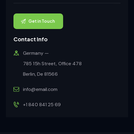
Contact Info
Germany —
785 15h Street, Office 478
Berlin, De 81566
info@email.com
+1 840 841 25 69