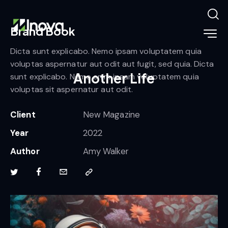
Brand Book
Dicta sunt explicabo. Nemo ipsam voluptatem quia
voluptas aspernatur aut odit aut fugit, sed quia. Dicta
Another Life
sunt explicabo. Nemo enim ipsam voluptatem quia
voluptas sit aspernatur aut odit.
Client
New Magazine
Year
2022
Author
Amy Walker